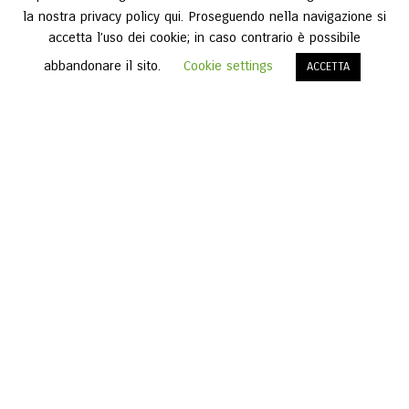
la nostra privacy policy qui. Proseguendo nella navigazione si
accetta l’uso dei cookie; in caso contrario è possibile
abbandonare il sito.
Cookie settings
ACCETTA
AROMA
Assaggiando
una tazza di caffè sa valutarne il
flavore™, collegando ciò che percepisce a ogni