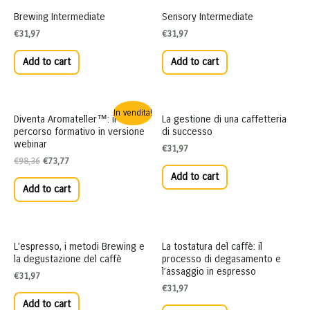
Brewing Intermediate
Sensory Intermediate
€
31,97
€
31,97
Add to cart
Add to cart
In vendita!
Diventa Aromateller™: il
La gestione di una caffetteria
percorso formativo in versione
di successo
webinar
€
31,97
€
98,36
€
73,77
Add to cart
Add to cart
L’espresso, i metodi Brewing e
La tostatura del caffè: il
la degustazione del caffè
processo di degasamento e
l’assaggio in espresso
€
31,97
€
31,97
Add to cart