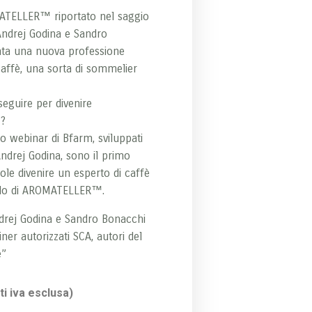
ATELLER™ riportato nel saggio
Andrej Godina e Sandro
ta una nuova professione
caffè, una sorta di sommelier
eguire per divenire
?
ro webinar di Bfarm, sviluppati
Andrej Godina, sono il primo
ole divenire un esperto di caffè
itolo di AROMATELLER™.
drej Godina e Sandro Bonacchi
ainer autorizzati SCA, autori del
è”
i iva esclusa)