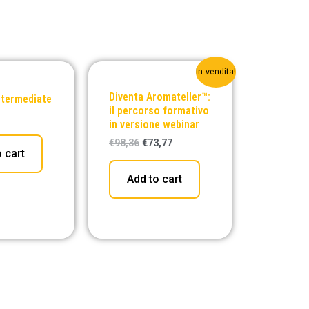
In vendita!
Diventa Aromateller™:
ntermediate
il percorso formativo
in versione webinar
€
98,36
€
73,77
 cart
Add to cart