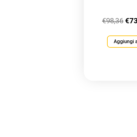
€
98,36
€
7
Aggiungi a