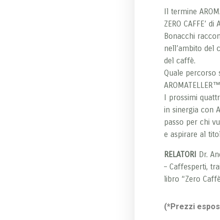
Il termine AROM
ZERO CAFFE’ di 
Bonacchi raccon
nell’ambito del 
del caffè.
Quale percorso s
AROMATELLER™
I prossimi quatt
in sinergia con 
passo per chi vu
e aspirare al t
RELATORI
Dr. An
– Caffesperti, tr
libro “Zero Caff
(*Prezzi espost