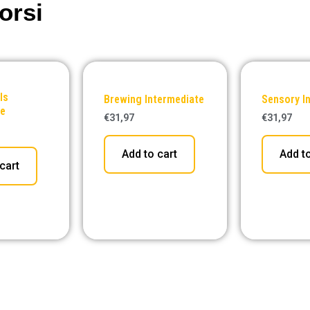
orsi
ls
Brewing Intermediate
Sensory I
te
€
31,97
€
31,97
Add to cart
Add to
cart