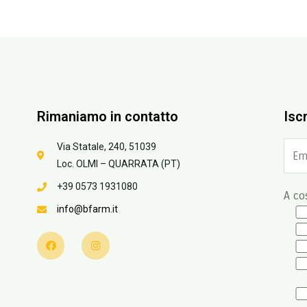
Rimaniamo in contatto
Iscr
Via Statale, 240, 51039
Loc. OLMI – QUARRATA (PT)
+39 0573 1931080
A cos
info@bfarm.it